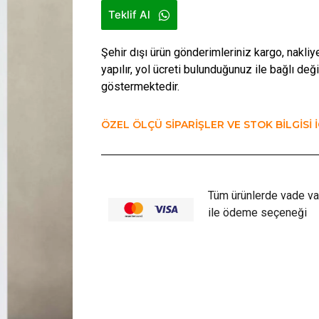
Teklif Al
Şehir dışı ürün gönderimleriniz kargo, nakliy
yapılır, yol ücreti bulunduğunuz ile bağlı deği
göstermektedir.
ÖZEL ÖLÇÜ SİPARİŞLER VE STOK BİLGİSİ İ
Tüm ürünlerde vade va
ile ödeme seçeneği