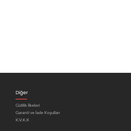
Diğer
Gizlilik İlkeleri
Garanti ve İade Koşulları
K.V.K.K