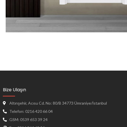
Bize Ulaşın
Altınşehir, Acısu Cd. No: 80/B 34773 Ümraniye/İstanbul
Telefon: 0216 420 66 04
GSM: 0539 653 39 24